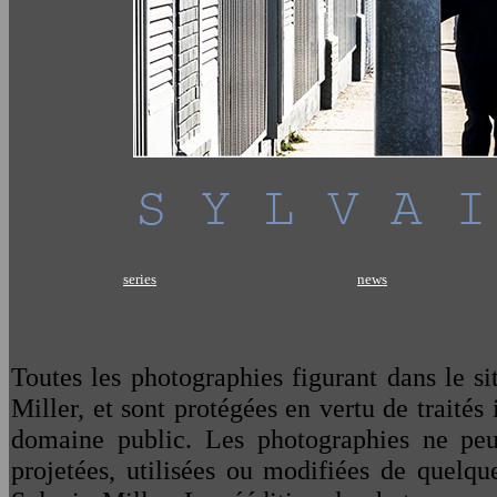
series
news
Toutes les photographies figurant dans le si
Miller, et sont protégées en vertu de traités
domaine public. Les photographies ne peuve
projetées, utilisées ou modifiées de quelqu