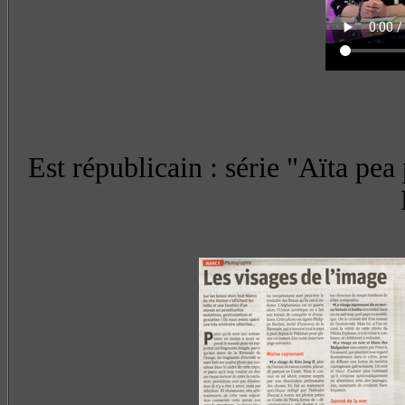
Est républicain :
série "Aïta pea