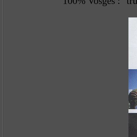
100% Vosges : "tru