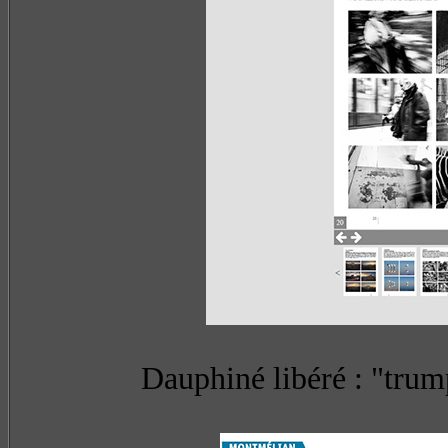
Dauphiné libéré : "trum