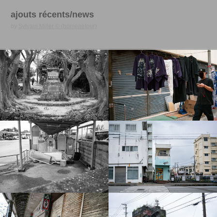
ajouts récents/news
by
Sylvain Miller © (home/retour)